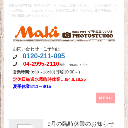
創業から47年目。新所沢のアットホームな写真スタジオ。「この一瞬が、一
生の宝物に。」をコンセプトに、記念写真は全て『スタジオ貸切予約制』で
丁寧な撮影を行っております。
お問い合わせ・ご予約は
0120-211-095
04-2995-2110
携帯、PHSはこちらへ
(日曜10:00～)
営業時間:9:30～18:30
定休日毎週水曜
臨時休業…8/4,8,18,25
夏季休業8/11～8/15
Toggle
MENU
navigation
9月の臨時休業のお知らせ