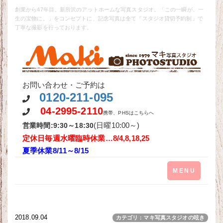
創業から47年目。新所沢のアットホームな写真スタジオ。「この一瞬が、一
生の宝物に。」をコンセプトに、記念写真は全て『スタジオ貸切予約制』で
丁寧な撮影を行っております。
お問い合わせ・ご予約は
0120-211-095
04-2995-2110
携帯、PHSはこちらへ
(日曜10:00～)
営業時間:9:30～18:30
定休日毎週水曜
臨時休業…8/4,8,18,25
夏季休業8/11～8/15
Toggle
MENU
navigation
2018.09.04
カテゴリ：マキ写真スタジオの呟き