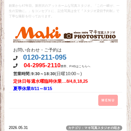
創業から47年目。新所沢のアットホームな写真スタジオ。「この一瞬が、一
生の宝物に。」をコンセプトに、記念写真は全て『スタジオ貸切予約制』で
丁寧な撮影を行っております。
お問い合わせ・ご予約は
0120-211-095
04-2995-2110
携帯、PHSはこちらへ
(日曜10:00～)
営業時間:9:30～18:30
定休日毎週水曜
臨時休業…8/4,8,18,25
夏季休業8/11～8/15
Toggle
MENU
navigation
2026.05.31
カテゴリ：マキ写真スタジオの呟き