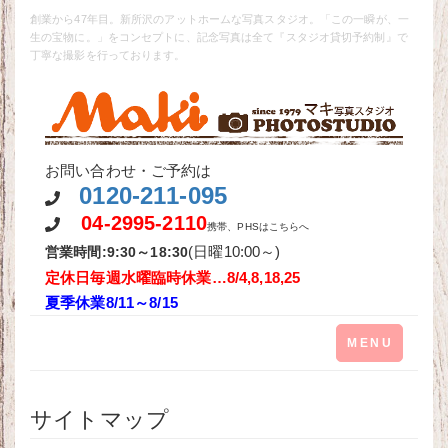
創業から47年目。新所沢のアットホームな写真スタジオ。「この一瞬が、一
生の宝物に。」をコンセプトに、記念写真は全て『スタジオ貸切予約制』で
丁寧な撮影を行っております。
お問い合わせ・ご予約は
0120-211-095
04-2995-2110
携帯、PHSはこちらへ
(日曜10:00～)
営業時間:9:30～18:30
定休日毎週水曜
臨時休業…8/4,8,18,25
夏季休業8/11～8/15
Toggle
MENU
navigation
サイトマップ